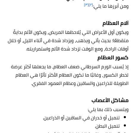
[٣]
[٢]
ومن أبرزها ما يلي:
آلام العظام
ويكون أول الأعراض التي يُلاحظها المريض، ويكون الألم بدايةً
متقطعًا؛ بحيث يأتي ويذهب، ويزداد شدة في أثناء الليل، أو خلال
أوقات الراحة، ومع الوقت تزداد شدة الألم واستمراريته.
كسور العظام
إذ يُسبب الورم السرطاني ضعف العظام، ما يجعلها أكثر عرضة
لخطر الكسور، وغالبًا ما تكون العظام الأكثر تأثرًا هي العظام
الطويلة للذراعين والساقين وعظام العمود الفقري.
مشاكل الأعصاب
ويتسبب ذلك بما يلي:
تنميل أو خدران في الساقين أو الذراعين.
تنميل البطن.