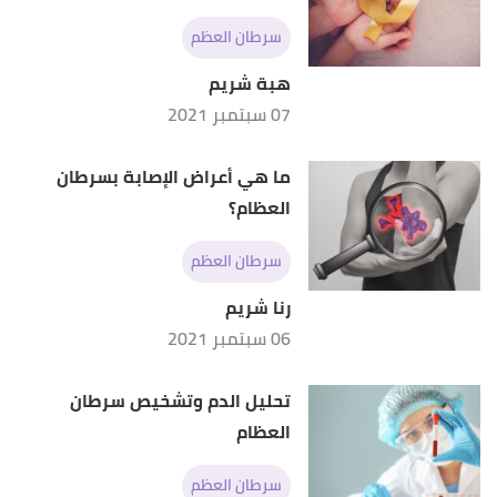
healthline
, Retrieved 20/4/2023. Edited.
سرطان العظم
"Factors Affecting Life Expectancy After Bone
↑
هبة شريم
Metastasis in Adults — Results of a 5-year
07 سبتمبر 2021
Prospective Study"
,
ncbi
, Retrieved 20/4/2023.
Edited.
ما هي أعراض الإصابة بسرطان
العظام؟
سرطان العظم
رنا شريم
06 سبتمبر 2021
تحليل الدم وتشخيص سرطان
العظام
سرطان العظم