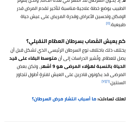
لا
، إذ يكون السرطان قد انتشر في هذه الحالة، ولكن يقوم
الطبيب بوضع خطة علاجية مناسبة لتأخير تقدم المرض قدر
الإمكان وتحسين الأعراض وقدرة المريض على عيش حياة
[٥]
طبيعية.
كم يعيش المُصاب بسرطان العظام النقيلي؟
يختلف ذلك باختلاف نوع السرطان الرئيسي الذي تشكل قبل أن
يصل للعظام، وتُشير الدراسات إلى أن
متوسط البقاء على قيد
الحياة بالنسبة لهؤلاء المرضى هو 9 أشه
ر، ولكن بعض
المرضى قد يكونون قادرين على العيش لفترةٍ أطول تتجاوز
[٧]
[٦]
السنتين.
لعلك تساءلت:
ما أسباب انتشار مرض السرطان؟