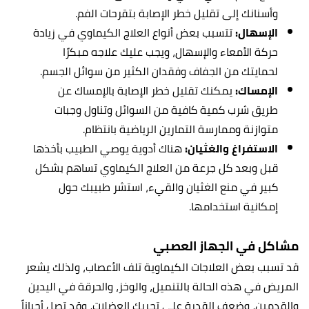
وأسنانك إلى تقليل خطر الإصابة بتقرحات الفم.
الإسهال:
تتسبب بعض أنواع العلاج الكيماوي في زيادة
حركة الأمعاء والإسهال، ويجب عليك علاجه مبكرًا
لحمايتك من الجفاف وفقدان الكثير من سوائل الجسم.
الإمساك:
يمكنك تقليل خطر الإصابة بالإمساك عن
طريق شرب كمية كافية من السوائل وتناول وجبات
متوازنة وممارسة التمارين الرياضية بانتظام.
الاستفراغ والغثيان:
هناك أدوية يوصي الطبيب بأخذها
قبل وبعد كل جرعة من العلاج الكيماوي تساهم بشكل
كبير في منع الغثيان والقيء، استشر طبيبك حول
إمكانية استخدامها.
مشاكل في الجهاز العصبي
قد تسبب بعض العلاجات الكيماوية تلف الأعصاب، ولذلك يشعر
المريض في هذه الحالة بالتنميل، والوخز، والحرقة في اليدين
والقدمين، وضعف القدرة على تحريك العضلات، وقد تصل أحياناً