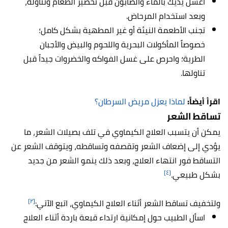
اغسل يديك بالماء والصابون قبل تحضير الطعام وتناوله،
وبعد استخدام المرحاض.
تجنب الأطعمة النيئة أو غير المطهية بشكل كامل؛
خصوصاً المأكولات البحرية واللحوم والبيض والأجبان
الطرية؛ واحرص على غسل الفواكه والخضروات جيداً قبل
تناولها.
اقرأ أيضاً:
لماذا يعزل مريض السرطان؟
تساقط الشعر
يمكن أن يتسبب العلاج الكيماوي في تلف بصيلات الشعر، ما
يؤدي إلى إضعاف الشعر وتقصفه وتساقطه، ويتوقف الشعر عن
التساقط فور انتهاء العلاج، وبعد ذلك ينمو الشعر من جديد
[٤]
بشكل طبيعي.
[٢]
ولتخفيف تساقط الشعر أثناء العلاج الكيماوي، اتبع الآتي:
اسأل الطبيب حول إمكانية ارتداء قبعة باردة أثناء العلاج