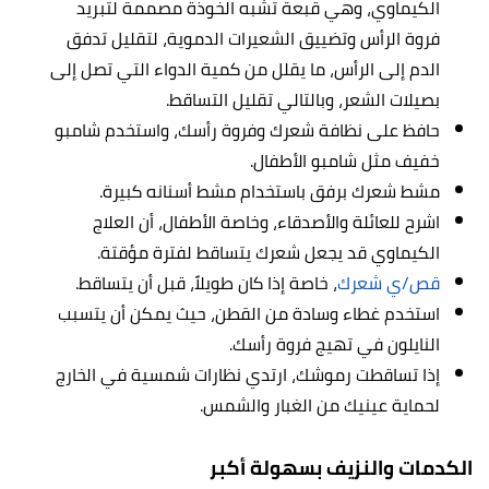
الكيماوي، وهي قبعة تشبه الخوذة مصممة لتبريد
فروة الرأس وتضييق الشعيرات الدموية، لتقليل تدفق
الدم إلى الرأس، ما يقلل من كمية الدواء التي تصل إلى
بصيلات الشعر، وبالتالي تقليل التساقط.
حافظ على نظافة شعرك وفروة رأسك، واستخدم شامبو
خفيف مثل شامبو الأطفال.
مشط شعرك برفق باستخدام مشط أسنانه كبيرة.
اشرح للعائلة والأصدقاء، وخاصة الأطفال، أن العلاج
الكيماوي قد يجعل شعرك يتساقط لفترة مؤقتة.
قص/ي شعرك
، خاصة إذا كان طويلاً، قبل أن يتساقط.
استخدم غطاء وسادة من القطن، حيث يمكن أن يتسبب
النايلون في تهيج فروة رأسك.
إذا تساقطت رموشك، ارتدي نظارات شمسية في الخارج
لحماية عينيك من الغبار والشمس.
الكدمات والنزيف بسهولة أكبر