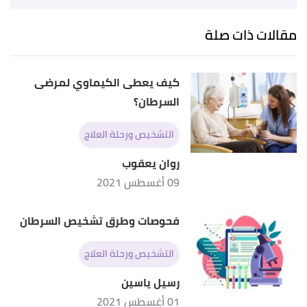
,
www.medicalnewstoday.com
,
"Chemotherapy "
↑
Retrieved 5/7/2023. Edited.
مقالات ذات صلة
,
www.cancer.org
, Retrieved
"chemotherapy"
↑
5/7/2023. Edited.
كيف يعطى الكيماوي لمرضى
السرطان؟
,
www.mayoclinic.org
, Retrieved
"chemotherapy"
↑
5/7/2023. Edited.
التشخيص ورحلة العلاج
روان يعقوب
09 أغسطس 2021
فحوصات وطرق تشخيص السرطان
التشخيص ورحلة العلاج
رسيل ياسين
01 أغسطس 2021