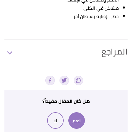
مشاكل في الكلى.
خطر الإصابة بسرطان آخر.
المراجع
أ
ب
ت
ث
,
www.cancer.net
,
"chemotherapy"
^
Retrieved 5/7/2023. Edited.
أ
ب
ت
,
www.nhs.uk
, Retrieved
"chemotherapy"
^
5/7/2023. Edited.
هل كان المقال مفيداً؟
أ
ب
,
www.cancervic.org.au
,
"chemotherapy"
^
نعم
لا
Retrieved 5/7/2023. Edited.