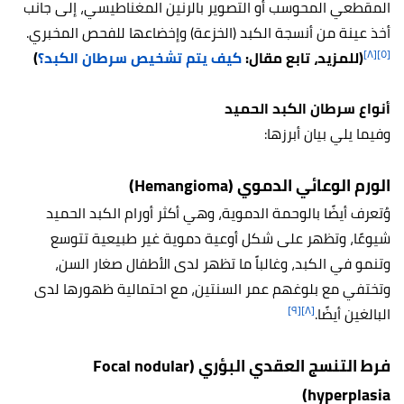
المقطعي المحوسب أو التصوير بالرنين المغناطيسي، إلى جانب
أخذ عينة من أنسجة الكبد (الخزعة) وإخضاعها للفحص المخبري.
[٨]
[٥]
(للمزيد، تابع مقال:
كيف يتم تشخيص سرطان الكبد؟
)
أنواع سرطان الكبد الحميد
وفيما يلي بيان أبرزها:
الورم الوعائي الدموي (Hemangioma)
وُتعرف أيضًا بالوحمة الدموية، وهي أكثر أورام الكبد الحميد
شيوعًا، وتظهر على شكل أوعية دموية غير طبيعية تتوسع
وتنمو في الكبد، وغالباً ما تظهر لدى الأطفال صغار السن،
وتختفي مع بلوغهم عمر السنتين، مع احتمالية ظهورها لدى
[٩]
[٨]
البالغين أيضًا.
فرط التنسج العقدي البؤري (Focal nodular
hyperplasia)