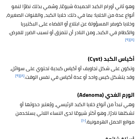
وهو ثاني أورام الكبد الحميدة شيوعًا، وسُمي بذلك نظرًا لنمو
أنواع عدة من الخلايا؛ بما في ذلك: خلايا الكبد، والقنوات الصغيرة،
وخلايا كوبفر المسؤولة عن ابتلاع أو القضاء على البكتيريا
والحُطام في الكبد، ومن النادر أن تتمزق أو تسبب الضرر للمرض.
[٩]
[٨]
أكياس الكبد (Cyst)
وتكون على شكل تجاويف أو أكياس كبدية تحتوي على سوائل،
[٩]
[٨]
وقد يتشكل كيس واحد أو عدة أكياس في نفس الوقت.
الورم الغدي (Adenoma)
وهي تبدأ من أنواع خلايا الكبد الرئيسي، ويُعتبر حدوثها أو
تشكلها نادرًا، وهو أكثر شيوعًا لدى النساء اللاتي يستخدمن
[١٠]
موانع الحمل الهرمونية.