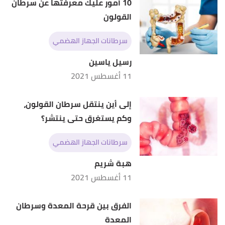
27/4/2023. Edited.
10 أمور عليك معرفتها عن سرطان
القولون
,
kidshealth.org
, Retrieved
"Liver Tumors"
↑
27/4/2023. Edited.
سرطانات الجهاز الهضمي
,
pubmed.ncbi.nlm.nih.gov
, Retrieved
"Liver Tumors"
↑
رسيل ياسين
27/4/2023. Edited.
11 أغسطس 2021
إلى أين ينتقل سرطان القولون،
وكم يستغرق حتى ينتشر؟
سرطانات الجهاز الهضمي
هبة شريم
11 أغسطس 2021
الفرق بين قرحة المعدة وسرطان
المعدة