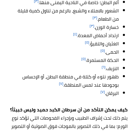
[٣]
ألم البطن؛ خاصة في الناحية اليمنى منها.
الشعور بالامتلاء والشبع، بالرغم من تناول كمية قليلة
[٣]
من الطعام.
[٣]
خسارة الوزن.
[٤]
ارتداد أحماض المعدة.
[٥]
الغثيان والتقيؤ.
[٥]
الحمى.
[٥]
الحكة المستمرة.
[٦]
النزيف.
ظهور نتوء أو كتلة في منطقة البطن، أو الإحساس
[٧]
بوجودها عند لمس المنطقة.
[٧]
اليرقان.
كيف يمكن التأكد من أن سرطان الكبد حميد وليس خبيثاً؟
يتم ذلك تحت إشراف الطبيب وبإجراء الفحوصات التي تؤكد نوع
الورم؛ بما في ذلك التصوير بالموجات فوق الصوتية أو التصوير