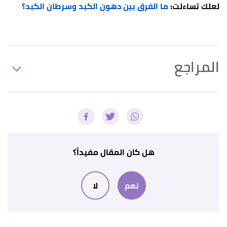
لعلك تساءلت:
ما الفرق بين دهون الكبد وسرطان الكبد؟
المراجع
,
liverfoundation.org
,
"Benign Liver Tumors"
↑
Retrieved 27/4/2023. Edited.
,
"What to know about liver tumors"
↑
medicalnewstoday
, Retrieved 27/4/2023. Edited.
هل كان المقال مفيداً؟
أ
ب
ت
ث
,
trihealth
, Retrieved
"Benign Liver Tumors"
^
نعم
لا
27/4/2023. Edited.
,
mercy
, Retrieved
"Benign Liver Masses"
↑
27/4/2023. Edited.