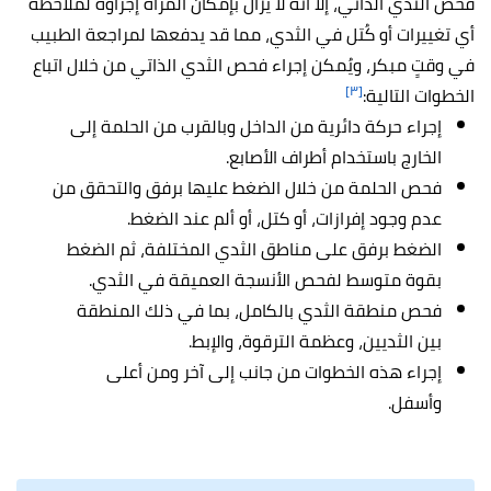
فحص الثدي الذاتي، إلّا أنه لا يزال بإمكان المرأة إجراؤه لملاحظة
أي تغييرات أو كُتل في الثدي، مما قد يدفعها لمراجعة الطبيب
في وقتٍ مبكر، ويُمكن إجراء فحص الثدي الذاتي من خلال اتباع
[٣]
الخطوات التالية:
إجراء حركة دائرية من الداخل وبالقرب من الحلمة إلى
الخارج باستخدام أطراف الأصابع.
فحص الحلمة من خلال الضغط عليها برفق والتحقق من
عدم وجود إفرازات، أو كتل، أو ألم عند الضغط.
الضغط برفق على مناطق الثدي المختلفة، ثم الضغط
بقوة متوسط لفحص الأنسجة العميقة في الثدي.
فحص منطقة الثدي بالكامل، بما في ذلك المنطقة
بين الثديين، وعظمة الترقوة، والإبط.
إجراء هذه الخطوات من جانب إلى آخر ومن أعلى
وأسفل.