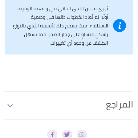
يُجرى فحص الثدي الذاتي في وضعية الوقوف
أولًا، ثم تُعاد الخطوات ذاتها في وضعية
الاستلقاء، حيث يسمح ذلك لأنسجة الثدي بالتوزع
بشكلٍ متساوٍ على جدار الصدر، مما يسهل
الكشف عن وجود أي تغييرات.
المراجع
,
cancer center
,
"Breast cancer symptoms"
↑
Retrieved 9/6/2021. Edited.