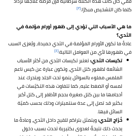
ففي حال كانت هذه الكتلة سرطانية فإنّ فرصة علاجها تزداد
[٢]
كلما كان التشخيص مبكرًا.
ما هي الأسباب التي تؤدي إلى ظهور أورام مؤلمة في
الثدي؟
عادةً ما تكون الأورام المؤلمة في الثدي حميدة، ويُعزى السبب
[٤]
في ظهورها لأي من العوامل التالية:
تكيسات الثدي:
تعتبر تكيسات الثدي من أكثر الأسباب
الشائعة لظهور كتل الثدي، وتكون عبارة عن كيس ناعم
الملمس مملوء بالسوائل ينمو تحت الجلد ويتحرك عند
لمسه أو الضغط عليه، كما تتفاوت هذه التكيّسات في
أحجامها ما بين كتل صغيرة بحجم الأظفر إلى كتل أكبر
بكثير قد تصل إلى عدة سنتميترات وذلك بحسب كميّة
السائل فيها.
خُرّاج الثدي:
ويتمثل بتراكم للقيح داخل الثدي، وعادةً ما
يحدث ذلك نتيجةً لعدوى بكتيرية تحدث بسبب دخول