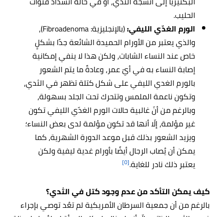
البكتيريا إلى أنسجة الثدي، أو في حالة انسداد قنوات
الحليب.
الورم الغدّي الليفي:
(بالإنجليزية: Fibroadenoma)،
والذي يعتبر من الأورام الحميدة الشائعة جدًا بشكلٍ
خاص عند النساء الشابات، ولكن هذا لا ينفي إمكانية
إصابة النساء به في أيّ عمر، وعادةً ما يتم الشعور
بالورم الغدي الليفي على شكل كتلة تظهر في الثدي،
وتكون ناعمة الملمس وتتحرك تحت الجلد بسهولة،
وبالرغم من أنّ غالبية حالات الورم الغدّي الليفي تكون
غير مؤلمة، إلّا أنها قد تكون مؤلمة لدى بعض النساء؛
ويزيد الشعور بذلك قبل موعد الدورة الشهرية، كما
يمكن أن يُصاب الرجال أيضًا بأورام غدية ليفية ولكن
[٥]
يعتبر ذلك نادر للغاية.
كيف يمكن التأكد من عدم وجود كتل في الثدي؟
بالرغم من أن جمعية السرطان الأمريكية لم تعُد توصي بإجراء