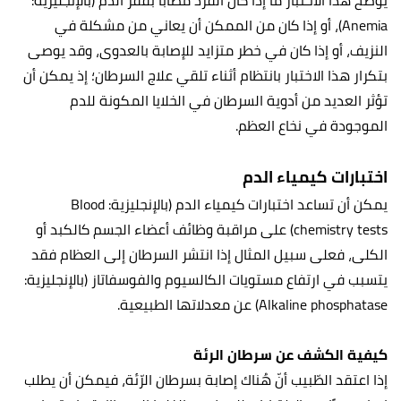
يوضح هذا الاختبار ما إذا كان الفرد مصابًا بفقر الدم (بالإنجليزية:
Anemia)، أو إذا كان من الممكن أن يعاني من مشكلة في
النزيف، أو إذا كان في خطر متزايد للإصابة بالعدوى، وقد يوصى
بتكرار هذا الاختبار بانتظام أثناء تلقي علاج السرطان؛ إذ يمكن أن
تؤثر العديد من أدوية السرطان في الخلايا المكونة للدم
الموجودة في نخاع العظم.
اختبارات كيمياء الدم
يمكن أن تساعد اختبارات كيمياء الدم (بالإنجليزية: Blood
chemistry tests) على مراقبة وظائف أعضاء الجسم كالكبد أو
الكلى، فعلى سبيل المثال إذا انتشر السرطان إلى العظام فقد
يتسبب في ارتفاع مستويات الكالسيوم والفوسفاتاز (بالإنجليزية:
Alkaline phosphatase) عن معدلاتها الطبيعية.
كيفية الكشف عن سرطان الرئة
إذا اعتقد الطّبيب أنّ هُناك إصابة بسرطان الرّئة، فيمكن أن يطلب