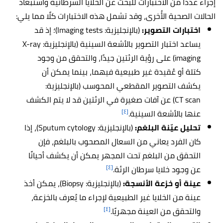
إجراء عددًا من الاختبارات للبحث عن الخلايا السرطانية واستبعاد
الحالات الصحية الأُخرى، وقد تشمل هذه الاختبارات كلًا مما يلي:
اختبارات التصوير:
(بالإنجليزية: Imaging tests)؛ إذ قد
يساعد اختبار التصوير بالأشعة السينية (بالإنجليزية: X-ray
imaging) على رؤية الرئتين جيدًا، والتحقق من وجود
كتلة أو عُقيدة غير طبيعية فيهما، بينما يمكن أن
يكشف التصوير المقطعي المحوسب (بالإنجليزية:
CT scan) عن آفات صغيرة في الرئتين قد لا يتم الكشف
[٤]
عنها بالأشعة السينية.
تحليل عيّنة البلغم:
(بالإنجليزية: Sputum cytology)، إذا
كان الفرد يعاني من السعال المصحوب بالبلغم، فإن
التحقق من البلغم تحت المجهر يمكن أن يكشف أحيانًا
[٤]
عن وجود خلايا سرطان الرئة.
عينة أو خزعة الأنسجة:
(بالإنجليزية: Biopsy)، يمكن أخذ
عينة من الخلايا غير الطبيعية لإجراء ما يُعرف بالخزعة،
[٤]
والتحقق من العينة مجهريًا.