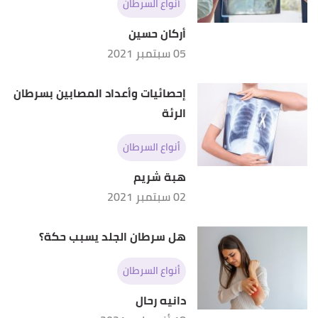
أنواع السرطان
Cancer"
,
NYU Langone Health
, Retrieved 9/6/2021.
Edited.
أركان حسين
05 سبتمبر 2021
إحصائيات وأعداد المصابين بسرطان
الرئة
أنواع السرطان
هبة شريم
02 سبتمبر 2021
هل سرطان الجلد يسبب حكة؟
أنواع السرطان
دانيه رحال