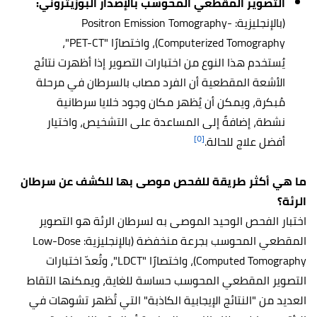
التصوير المقطعي المحوسب بالإصدار البوزيتروني:
(بالإنجليزية: Positron Emission Tomography-
Computerized Tomography)، واختصارًا "PET-CT"،
يُستخدم هذا النوع من اختبارات التصوير إذا أظهرت نتائج
الأشعة المقطعية أن الفرد مصاب بالسرطان في مرحلة
مُبكرة، ويمكن أن يُظهر مكان وجود خلايا سرطانية
نشطة، إضافةً إلى المساعدة على التشخيص، واختيار
[٥]
أفضل علاج للحالة.
ما هي أكثر طريقة للفحص موصى بها للكشف عن سرطان
الرئة؟
اختبار الفحص الوحيد الموصى به لسرطان الرئة هو التصوير
المقطعي المحوسب بجرعة منخفضة (بالإنجليزية: Low-Dose
Computed Tomography)، واختصارًا "LDCT"، وتُعدّ اختبارات
التصوير المقطعي المحوسب حساسة للغاية، ويمكنها التقاط
العديد من "النتائج الإيجابية الكاذبة" التي تُظهر تشوهات في