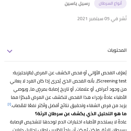
رسيل ياسين
أنواع السرطان
نُشر في 05 سبتمبر 2021
المحتويات
يُعرّف الفحص الأوّلي أو فحص الكشف عن المرض (بالإنجليزية:
Screening test)، بأنه الفحص الذي يُجرى إذا كان الفرد لا يعاني
من وجود أعراض، أو علامات، أو تاريخ إصابة بمرضٍ ما، ويوصي
الأطباء عادةً بإجراء هذا الفحص للكشف عن المرض مُبكرًا مما
[١]
يزيد من فرص الشفاء وتحقيق نتائج أفضل وأكثر نفعًا للمُصاب.
ما هو التحليل الذي يكشف عن سرطان الرئة؟
عادةً لا يستخدم الأطباء اختبارات الدم لوحدها لتشخيص الإصابة
بسرطان الرئة، ولكن يُمكن أن يلجأ الطّبيب لطلب تحاليل دلالات