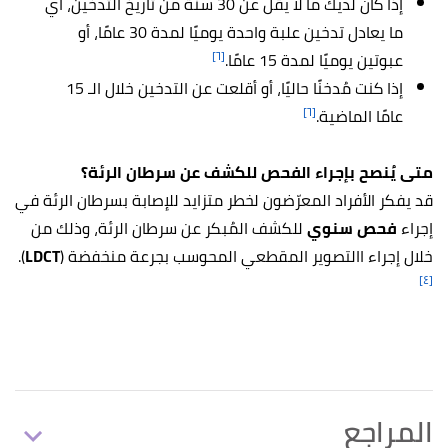
إذا كان لديك ما لا يقل عن 30 سنة من تاريخ التدخين، أي
ما يعادل تدخين علبة واحدة يوميًا لمدة 30 عامًا، أو
[٦]
عبوتين يوميًا لمدة 15 عامًا.
إذا كنت مُدخنًا حاليًا، أو أقلعت عن التدخين خلال الـ 15
[٦]
عامًا الماضية.
متى يُنصح بإجراء الفحص للكشف عن سرطان الرئة؟
قد يفكر الأفراد المعرّضون لخطر متزايد للإصابة بسرطان الرئة في
إجراء
فحص سنوي
للكشف المُبكر عن سرطان الرئة، وذلك من
خلال إجراء االتصوير المقطعي المحوسب بجرعة منخفضة (
LDCT
).
[٤]
المراجع