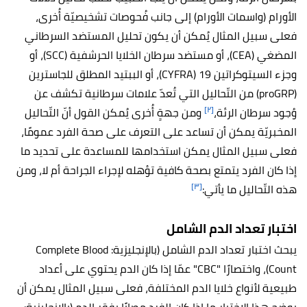
الأورام (واسمات الأورام) إلى جانب فُحوصات تشخيصيّة أُخرى،
فعلى سبيل المثال يُمكن أن يكون تحليل المستضد السرطاني
المضغي (CEA)، أو مستضد سرطان الخلايا الحرشفية (SCC)، أو
وجزء السيتوكراتين 19 (CYFRA)، أو الببتيد المطلق للجاسترين
(proGRP) من التّحاليل التي تُعدّ علامات سرطانية تكشف عن
[٢]
وُجود سرطان الرئة،
ومن جهةٍ أُخرى يُمكن القول أنّ التّحاليل
المخبريّة يمكن أن تساعد على التعرف على صحة الفرد عمومًا،
فعلى سبيل المثال يمكن استخدامها للمساعدة على تحديد ما
إذا كان الفرد يتمتع بصحة كافية تؤهله لإجراء الجراحة أم لا، ومن
[٣]
هذه التّحاليل ما يأتي:
اختبار تعداد الدم الشامل
يبحث اختبار تعداد الدم الشامل (بالإنجليزية: Complete Blood
Count)، واختصارًا "CBC" عمّا إذا كان الدم يحتوي على أعداد
طبيعية لأنواع خلايا الدم المختلفة، فعلى سبيل المثال يمكن أن