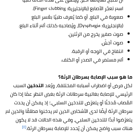
اسم تعجّر الأصابع (بالإنجليزية: Finger clubbing).
صعوبة في البلع، أو كما يُعرف طبيًا بعُسر البلع
(بالإنجليزية: Dysphagia)، ويُصاحبه كذلك ألم أثناء البلع.
صوت صفير يخرج من الرئتين.
صوت أجشّ.
انتفاخ في الوجه أو الرقبة.
ألم مستمر في الصدر أو الكتف.
ما هو سبب الإصابة بسرطان الرئة؟
لكل مرض أو اضطراب أسبابه المختلفة، ويُعد
التدخين
السبب
الرئيسي للإصابة بغالبية سرطانات الرئة بغض النظر عمّا إذا كان
المُصاب مُدخنًا أو يتعرّض للتدخين السلبي،؛ إذ يمكن أن يحدث
سرطان الرئة أيضًا لدى الأشخاص الذين لم يدخنوا مطلقًا والذين لم
يتعرّضوا أبدًا للتدخين السلبي، وفي هذه الحالات قد لا يكون
[٤]
هناك سبب واضح يمكن أن يُحدد للإصابة بسرطان الرئة.