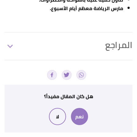
مارس الرياضة معظم أيام الأسبوع.
المراجع
Matthew Hoffman (23/5/2019),
"Picture of the
↑
Lungs"
,
WebMD
, Retrieved 7/6/2021. Edited.
أ
ب
,
MedlinePlus
, 6/5/2021,
"Lung Cancer"
^
Retrieved 7/6/2021. Edited.
هل كان المقال مفيداً؟
أ
ب
ت
,
NHS
, 15/8/2019,
"Lung cancer/ Symptoms"
^
نعم
لا
Retrieved 7/6/2021. Edited.
أ
ب
,
Mayo Clinic
, 23/3/2021,
"Lung cancer"
^