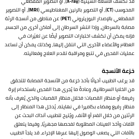
قد تكشف الأشعة السينية (
X-ray
)، أو التصوير المقطعي
المحوسب (
CT
)، أو التصوير بالرنين المغناطيسي (
MRI
)، أو التصوير
المقطعي بالإصدار البوزيتروني (
PET
) عن مناطق من أنسجة الرئة
مصابة بالسرطان، وإذا انتشر السرطان إلى أماكن أخرى من الجسم،
فإنه يمكن أن تكشف اختبارات التصوير أيضًا عن تغيّرات في
العظام والأعضاء الأخرى التي انتقل إليها، وكذلك يمكن أن تساعد
عمليات الفحص في تتبع ومراقبة تقدم العلاج وفعاليته.
خزعة الأنسجة
قد يرغب الطبيب أحيانًا بأخذ خزعة من الأنسجة المصابة للتحقق
من الخلايا السرطانية، وعادةً ما يُجرى هذا الفحص باستخدام إبرة
رفيعة أو منظار القصبات؛ فخلال منظار القصبات والذي يُعرف بأنه
منظار رفيع ومضاء بكاميرا في نهايته، يُدخل هذا المنظار إلى
الرئتين من خلال الفم أو الأنف، ويُتيح للطبيب آنذاك البحث عن
الآفات وأخذ العينات المطلوبة لفحصها مجهريًا، وفيما يتعلق
بالآفات التي يصعب الوصول إليها عبرها الإجراء، قد يلجأ الطبيب