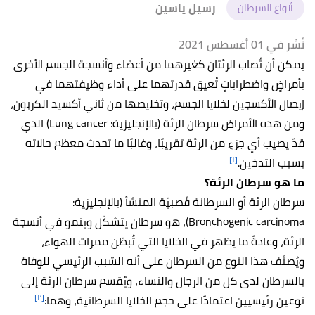
رسيل ياسين
أنواع السرطان
نُشر في 01 أغسطس 2021
يمكن أن تُصاب الرئتان كغيرهما من أعضاء وأنسجة الجسم الأخرى
بأمراضٍ واضطراباتٍ تُعيق قدرتهما على أداء وظيفتهما في
إيصال الأكسجين لخلايا الجسم، وتخليصها من ثاني أكسيد الكربون،
ومن هذه الأمراض سرطان الرئة (بالإنجليزية: Lung cancer) الذي
قدّ يصيب أي جزءٍ من الرئة تقريبًا، وغالبًا ما تحدث معظم حالاته
[١]
بسبب التدخين.
ما هو سرطان الرئة؟
سرطان الرئة أو السرطانة قَصبيّة المنشأ (بالإنجليزية:
Bronchogenic carcinoma)، هو سرطان يتشكّل وينمو في أنسجة
الرئة، وعادةً ما يظهر في الخلايا التي تُبطّن ممرات الهواء،
ويُصنّف هذا النوع من السرطان على أنه السّبب الرئيسي للوفاة
بالسرطان لدى كل من الرجال والنساء، ويُقسم سرطان الرئة إلى
[٢]
نوعين رئيسيين اعتمادًا على حجم الخلايا السرطانية، وهما: