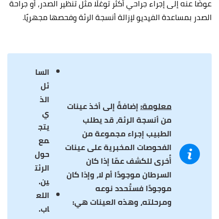
عوضًا عنه إلى إجراء جراحي أكثر توغلًا مثل تنظير الصدر، أو جراحة
الصدر بمساعدة الفيديو لإزالة أنسجة الرئة وفحصها مجهريًا.
السا
ئل
الذ
معلومة:
إضافةً إلى أخذ عينات
ي
من أنسجة الرئة، قد يطلب
يتج
الطبيب إجراء مجموعة من
مع
الفحوصات المخبرية على عينات
حول
أُخرى للكشف عمّا إذا كان
الرئت
السرطان موجودًا أم لا،
وإذا كان
ين.
موجودًا فستُحدد نوعه
اللع
ومرحلته، وهذه العينات هي:
اب.