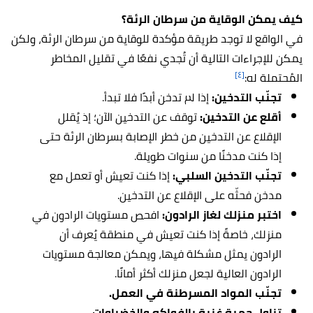
كيف يمكن الوقاية من سرطان الرئة؟
في الواقع لا توجد طريقة مؤكدة للوقاية من سرطان الرئة، ولكن
يمكن للإجراءات التالية أن تُجدي نفعًا في تقليل المخاطر
[٤]
المُحتملة له:
تجنّب التدخين:
إذا لم تدخن أبدًا فلا تبدأ.
أقلع عن التدخين:
توقف عن التدخين الآن؛ إذ يُقلل
الإقلاع عن التدخين من خطر الإصابة بسرطان الرئة حتى
إذا كنت مدخنًا من سنوات طويلة.
تجنّب التدخين السلبي:
إذا كنت تعيش أو تعمل مع
مدخن فحثّه على الإقلاع عن التدخين.
اختبر منزلك لغاز الرادون:
افحص مستويات الرادون في
منزلك، خاصةً إذا كنت تعيش في منطقة يُعرف أن
الرادون يمثل مشكلة فيها، ويمكن معالجة مستويات
الرادون العالية لجعل منزلك أكثر أمانًا.
تجنّب المواد المسرطنة في العمل.
تناول حمية غنية بالفواكه والخضراوات.