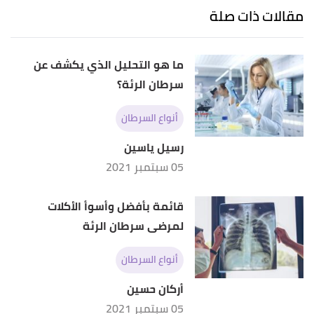
Retrieved 7/6/2021. Edited.
مقالات ذات صلة
Rachel Nall (4/2/2021),
"What to know about lung
↑
cancer"
,
Medical News Today
, Retrieved 7/6/2021.
ما هو التحليل الذي يكشف عن
Edited.
سرطان الرئة؟
أ
ب
ت
ث
ج
"How Is Lung Cancer Diagnosed and
^
أنواع السرطان
Treated?"
,
Centers for Disease Control and
Prevention
, 22/9/2020, Retrieved 7/6/2021. Edited.
رسيل ياسين
05 سبتمبر 2021
أ
ب
،
،
hopkinsmedicine
"Lung Cancer Treatment"
^
اطّلع عليه بتاريخ 8/7/2021. Edited.
قائمة بأفضل وأسوأ الأكلات
لمرضى سرطان الرئة
أنواع السرطان
أركان حسين
05 سبتمبر 2021