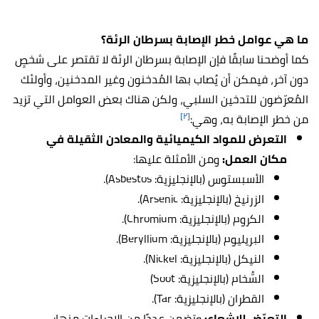
ما هي عوامل خطر الإصابة بسرطان الرئة؟
كما أوضحنا سابقًا فإن الإصابة بسرطان الرئة لا تقتصر على شخصٍ
دون آخر، فيمكن أن يُصاب بها المُدخنون وغير المدخنين، وأولئك
المُعرّضون للتدخين السلبي، ولكن هناك بعض العوامل التي تزيد
[٢]
من خطر الإصابة به، وهي:
التعرض للمواد الكيميائية والمعادن الثقيلة في
مكان العمل:
ومن الأمثلة عليها:
الأسبستوس (بالإنجليزية: Asbestos).
الزرنيخ (بالإنجليزية: Arsenic).
الكروم (بالإنجليزية: Chromium).
البريليوم (بالإنجليزية: Beryllium).
النيكل (بالإنجليزية: Nickel).
السُّخام (بالإنجليزية: Soot)
القطران (بالإنجليزية: Tar).
التعرّض للإشعاع:
وتضمن عددًا من الإجراءات منها: