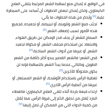
في الواقع، لا يُمكن منع تساقط الشعر المرتبط بتلقي العلاج
الكيماوي، ولكن يُمكن لبعض الخطوات أن تُساعد على السيطرة
[٨]
عليه،
ويُذكر من هذه الخطوات ما يأتي:
تجنّب صبغ الشعر وتلوينه، أو تبييضه، أو تجعيده، فجميع
[٨]
هذه الأمور تسبب إضعاف الشعر.
السماح للشعر أن يجف قدر الإمكان عن طريق الهواء،
والابتعاد عن استخدام مجفف الشعر، أو مكواة تجعيد
[٨]
الشعر، أو غيرها من أدوات الشعر الساخنة.
قص الشعر؛ فالشعر القصير يبدو أكثر كثافة من الشعر
الطويل، وبالتالي عندما يبدأ الشعر بالتساقط فإنه لن
[٨]
يكون ملحوظًا للآخرين.
تغطية الرأس باستخدام الأوشحة، أو الشعر المستعار، أو
[٨]
غيرها من أغطية الرأس الأخرى.
ارتداء قبعة باردة أثناء تلقي العلاج الكيماوي؛ فالغطاء
البارد يُقلل من تدفق الدّم إلى فروة الرأس، مما يُقلل
[٧]
من كمية الدواء التي من الممكن أن تصل إليها.