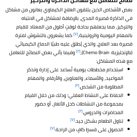
نصائح للتعامل مع مشاكل الذاكرة والتركيز
بعض الأشخاص الذين يتلقون العلاج الكيماوي يعانون من مشاكل
في الذاكرة قصيرة المدى، بالإضافة لمشاكل في الانتباه
والتركيز، مما يجعلهم بحاجة لوقتٍ أطول من المعتاد للقيام
[٧]
بالمهام اليومية والروتينية،
كما يشعرون بالتشوش لفترة
قصيرة بعد العلاج، والذي يُطلق عليه طبيًا الدماغ الكيميائي
[٢]
(بالإنجليزية: Chemo Brain)،
وفيما يأتي بعض النصائح للتعامل
مع هذه المشاكل:
استخدام مخططات يومية تُساعد على إدارة وتذكر
المواعيد، والأسماء، والعناوين، والأرقام، والمهام
[٢]
المطلوبة من الشخص.
الحفاظ على النشاط العقلي؛ وذلك من خلال القيام
بمجموعة من النشاطات كحل الألغاز، أو حضور
[٢]
المحاضرات والدروس.
[٧]
تناول الطعام بشكل جيد.
[٧]
الحصول على قسطٍ كافٍ من الراحة.