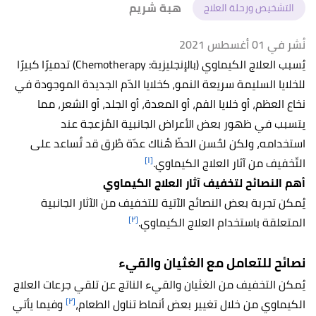
هبة شريم
التشخيص ورحلة العلاج
نُشر في 01 أغسطس 2021
يُسبب العلاج الكيماوي (بالإنجليزية: Chemotherapy) تدميرًا كبيرًا
للخلايا السليمة سريعة النمو، كخلايا الدّم الجديدة الموجودة في
نخاع العظم، أو خلايا الفم، أو المعدة، أو الجلد، أو الشعر، مما
يتسبب في ظهور بعض الأعراض الجانبية المُزعجة عند
استخدامه، ولكن لحُسن الحظّ هُناك عدّة طُرق قد تُساعد على
[١]
التّخفيف من آثار العلاج الكيماوي.
أهم النصائح لتخفيف آثار العلاج الكيماوي
يُمكن تجربة بعض النصائح الآتية للتخفيف من الآثار الجانبية
[٢]
المتعلقة باستخدام العلاج الكيماوي.
نصائح للتعامل مع الغثيان والقيء
يُمكن التخفيف من الغثيان والقيء الناتج عن تلقي جرعات العلاج
[٢]
الكيماوي من خلال تغيير بعض أنماط تناول الطعام،
وفيما يأتي