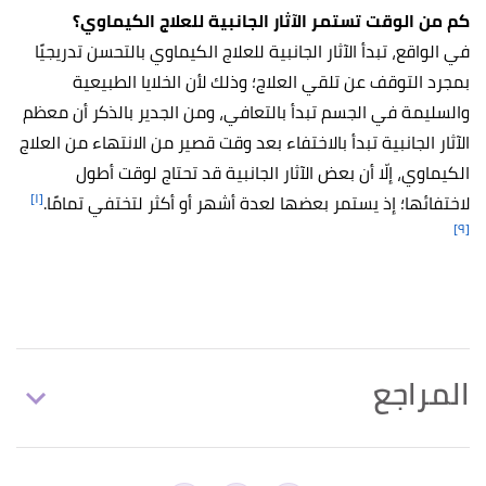
كم من الوقت تستمر الآثار الجانبية للعلاج الكيماوي؟
في الواقع، تبدأ الآثار الجانبية للعلاج الكيماوي بالتحسن تدريجيًا
بمجرد التوقف عن تلقي العلاج؛ وذلك لأن الخلايا الطبيعية
والسليمة في الجسم تبدأ بالتعافي، ومن الجدير بالذكر أن معظم
الآثار الجانبية تبدأ بالاختفاء بعد وقت قصير من الانتهاء من العلاج
الكيماوي، إلّا أن بعض الآثار الجانبية قد تحتاج لوقت أطول
[١]
لاختفائها؛ إذ يستمر بعضها لعدة أشهر أو أكثر لتختفي تمامًا.
[٩]
المراجع
أ
ب
ت
,
"Managing chemotherapy side effects"
^