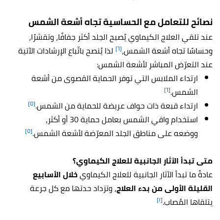
نصائح للتعامل مع الحساسية تجاه أشعة الشمس
عند تلقي العلاج الكيماوي يُصبح الجلد أكثر جفافًا، وتقشرًا،
[٦]
وحساسًا تجاه أشعة الشمس،
لذا يُنصح باتّباع الإرشادات الآتية
عند التعرّض المباشر لأشعة الشمس:
ارتداء الملابس التي توفر الحماية القصوى من أشعة
[٦]
الشمس.
[٥]
ارتداء قبعة ذات حواف عريضة للحماية من الشمس.
استخدام واقي الشمس بعامل حماية 30 أو أكثر،
[٥]
ووضعه على مناطق الجلد المعرّضة لأشعة الشمس.
متى تبدأ الآثار الجانبية للعلاج الكيماوي؟
عادةً ما تبدأ الآثار الجانبية للعلاج الكيماوي
خلال الأسابيع
القليلة الأولى من بدء العلاج
، وتزداد حدتها مع كل جرعة
[١]
يتلقاها المُصاب.