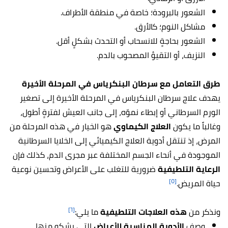
الشعور بالبرودة؛ خاصة في منطقة الأطراف.
مشاكل النوم؛ كالأرق.
الشعور بحاجةٍ للانسحاب أو التحدث بشكلٍ أقل.
النزيف، أو التقيؤ المصحوب بالدم.
طرق التعامل مع سرطان البنكرياس في المرحلة الأخيرة
يهدف علاج سرطان البنكرياس في المرحلة الأخيرة إلى تصغير
الورم السرطاني أو إبطاء نموّه، إلى جانب العيش لفترةٍ أطول،
وغالباً ما يكون
العلاج الكيماوي
هو الخيار في هذه المرحلة من
المرض، إذ تنتقل أدوية العلاج الكيميائي إلى الخلايا السرطانية
الموجودة في أنحاء الجسم المختلفة عبر مجرى الدم، كذلك فإن
الرعاية التلطيفية
ضرورية للتغلب على الأعراض وتحسين نوعية
[٥]
حياة المريض.
[٦]
ونذكر من
هذه العلاجات التلطيفية
ما يلي:
وصف
الأدوية المناسبة للأعراض
التي يشكو منها