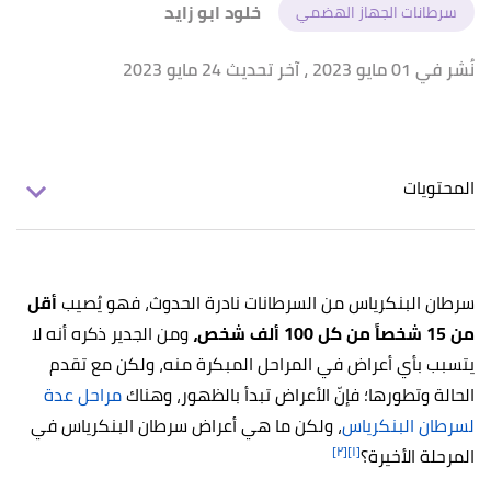
خلود ابو زايد
سرطانات الجهاز الهضمي
نُشر في 01 مايو 2023
، آخر تحديث 24 مايو 2023
المحتويات
سرطان البنكرياس من السرطانات نادرة الحدوث، فهو يُصيب
أقل
من 15 شخصاً من كل 100 ألف شخص،
ومن الجدير ذكره أنه لا
يتسبب بأي أعراض في المراحل المبكرة منه، ولكن مع تقدم
الحالة وتطورها؛ فإنّ الأعراض تبدأ بالظهور، وهناك
مراحل عدة
لسرطان البنكرياس
، ولكن ما هي أعراض سرطان البنكرياس في
[٢]
[١]
المرحلة الأخيرة؟