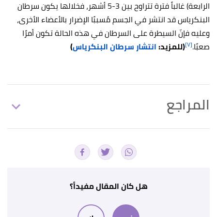
الرابعة) غالباً فترة تتراوح بين 3-5 أشهر، فخلالها يكون سرطان
البنكرياس قد انتشر في الجسم مُسببًا الإضرار بالأعضاء الأخرى،
وعليه فإنّ السيطرة على السرطان في هذه الحالة تكون أمرًا
[٧]
صعبًا.
(للمزيد:
انتشار سرطان البنكرياس
)
المراجع
,
pancan.org
,
"How Common Is Pancreatic Cancer?"
↑
Retrieved 1/5/2023. Edited.
,
"Symptoms of pancreatic cancer"
↑
cancerresearchuk
, Retrieved 1/5/2023. Edited.
هل كان المقال مفيداً؟
,
"End-of-Life Pancreatic Cancer Signs"
↑