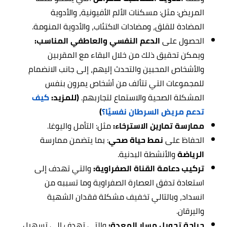
المريض: مثل: مسكنات الألم الأفيونية، والأدوية
المضادة للقلق، ومضادات الاكتئاب، والأدوية المنومة.
الحصول على
الدعم النفسي والعاطفي المناسب:
ويمكن تحقيق ذلك من خلال البقاء مع المقربين
والأشخاص المحبين والتحدث إليهم، إلى جانب الانضمام
للمجموعات التي تتألف من أشخاص يمرون بنفس
المشكلة الصحية والاستماع لتجاربهم.
(للمزيد:
كيف
تدعم مريض السرطان نفسيًا؟
)
ممارسة تمارين الاسترخاء:
مثل: التأمل واليوغا.
الحفاظ على
نمط حياة صحي
: بما يتضمن ممارسة
الرياضة
والأنشطة البدنية.
تركيب دعامة القناة الصفراوية:
والتي تهدف إلى
استعادة تدفق العصارة الصفراوية وما تسببه من
انسداد، وبالتالي تخفيف مشكلة فقدان الشهية
واليرقان.
جراحة تحويل مسار المعدة:
والتي تهدف إلى تسهيل