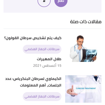
نعم
لا
crossroadshospice
, Retrieved 1/5/2023. Edited.
,
"Signs that the end of life may be near"
↑
pancreaticcancer
, Retrieved 1/5/2023. Edited.
مقالات ذات صلة
,
pancan.org
, Retrieved
"Advanced Cancer"
↑
1/5/2023. Edited.
كيف يتم تشخيص سرطان القولون؟
أ
ب
"What does it mean to have stage 4 pancreatic
^
سرطانات الجهاز الهضمي
cancer?"
,
medicalnewstoday
, Retrieved 1/5/2023.
Edited.
طلال المهيرات
15 أغسطس 2021
"How Long Do You Have to Live with Stage 4
↑
Pancreatic Cancer?"
,
emedicinehealth
, Retrieved
الكيماوي لسرطان البنكرياس: عدد
1/5/2023. Edited.
الجلسات، أهم المعلومات
سرطانات الجهاز الهضمي