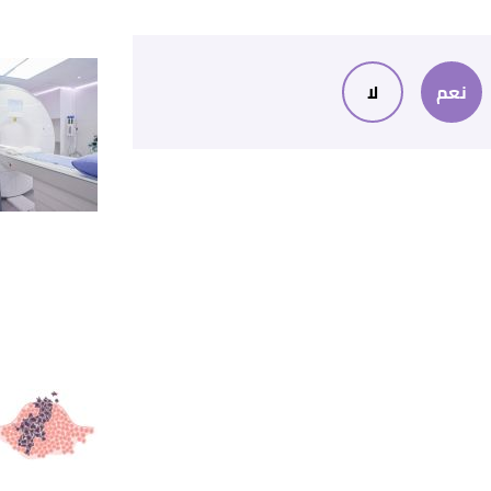
نعم
لا