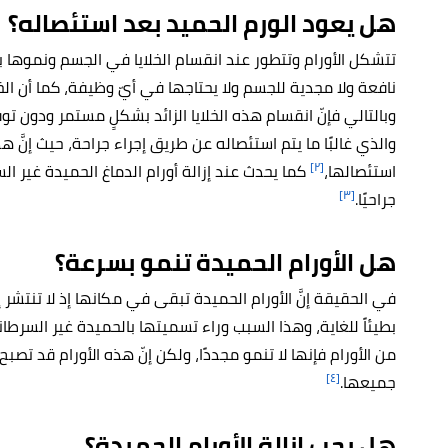
هل يعود الورم الحميد بعد استئصاله؟
تتشكل الأورام وتتطور عند انقسام الخلايا في الجسم ونموها ب
نافعة ولا مجدية للجسم ولا يحتاجها في أيّ وظيفة، كما أن الخ
وبالتالي فإنّ انقسام هذه الخلايا الزائد بشكلٍ مستمر ودون
والذي غالبًا ما يتم استئصاله عن طريق إجراء جراحة، حيث إنَّ هذ
[٢]
استئصالها،
كما يحدث عند إزالة أورام الدماغ الحميدة غير السر
[٣]
جراحيًا.
هل الأورام الحميدة تنمو بسرعة؟
في الحقيقة إنَّ الأورام الحميدة تبقى في مكانها إذ لا تنتشر 
بطيئاً للغاية، وهذا السبب وراء تسميتها بالحميدة غير السرطاني
من الأورام فإنها لا تنمو مجددًا، ولكن إنّ هذه الأورام قد ت
[٤]
جميعها.
هل يجب إزالة الأورام الحميدة؟