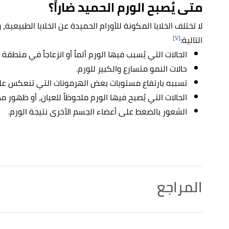
متى يُصبح الورم الحميد ضاراً؟
لا تختلف الخلايا المكونة للأورام الحميدة عن الخلايا الطبيعية،
[٧]
التالية:
الحالات التي يُسبب فيها الورم ألماً أو انزعاجاً في منطقة
حالات النمو متسارع والكبير للورم.
تسببه بارتفاع مستويات بعض الهرمونات التي تنعكس ع
الحالات التي يُصبح فيها الورم ملحوظاً للعيان، أو ظهور م
الشعور بالضغط على أعضاء الجسم الأخرى نتيجة الورم.
المراجع
أ
ب
,
WebMD
, Retrieved 8/6/2021. Edited.
"Benign Tumors"
^