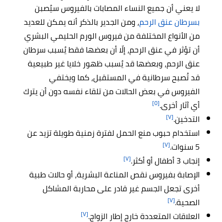
لا يعني أن جميع النساء المصابات بالفيروس سيُصبن
بسرطان عنق الرحم
، ومن الجدير بالذكر أنه يمكن للعديد
من الأنواع المختلفة من فيروس الورم الحليمي البشري
أن تؤثر في عنق الرحم، إلّا أن بعضها فقط يُسبب سرطان
عنق الرحم، وبعضها قد يُسبب ظهور خلايا غير طبيعية
قد تُصبح سرطانية في المستقبل، كما ويختفي
الفيروس في بعض الحالات من تلقاء نفسه دون أن يترك
[٥]
أي آثار أخرى.
[٧]
التدخين.
استخدام حبوب منع الحمل لفترة زمنية طويلة تزيد عن
[٧]
5 سنوات.
[٧]
إنجاب 3 أطفال أو أكثر.
الإصابة بفيروس نقص المناعة البشرية، أو حالات طبية
أخرى تجعل الجسم غير قادر على محاربة المشاكل
[٧]
الصحية.
[٧]
العلاقات المتعددة خارج إطار الزواج.