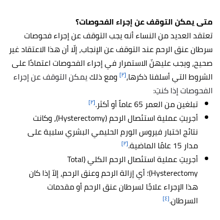
متى يمكن التوقف عن إجراء الفحوصات؟
تعتقد العديد من النساء أنه يجب التوقف عن إجراء فحوصات
سرطان عنق الرحم عند التوقف عن الإنجاب، إلّا أن هذا الاعتقاد غير
صحيح، ويجب عليهنّ الاستمرار في إجراء الفحوصات اعتمادًا على
[٢]
الشروط التي أسلفنا ذكرها،
ومع ذلك
يمكن التوقف عن إجراء
الفحوصات إذا كنتِ:
[٢]
تبلغين من العمر 65 عاماً أو أكثر.
أجريتِ عملية استئصال الرحم (Hysterectomy)، وكانت
نتائج اختبار فيروس الورم الحليمي البشري سلبية على
[٢]
مدار 15 عامًا الماضية.
أجريتِ عملية استئصال الرحم الكلي (Total
Hysterectomy)؛ أي إزالة الرحم وعنق الرحم، إلاّ إذا كان
هذا الإجراء علاجًا لسرطان عنق الرحم أو مقدمات
[٤]
السرطان.