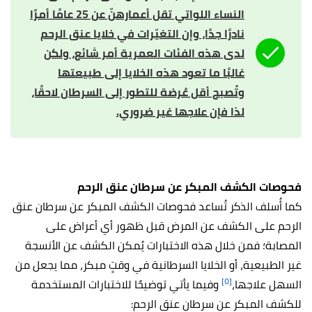
النساء اللواتي تقل أعمارهنّ عن 25 عامًا أمرًا
نادرًا جدًا، وإن التغيّرات في خلايا عنق الرحم
لدى هذه الفئات العمرية أمر شائع، ولكن
غالبًا ما تعود هذه الخلايا إلى طبيعتها
وتُصبح أقل عُرضة للتطور إلى السرطان لاحقًا،
لذا فإن علاجها غير ضروري.
فحوصات الكشف المبكر عن سرطان عنق الرحم
كما أُسلف الذكر تُساعد فحوصات الكشف المبكر عن سرطان عنق
الرحم على الكشف عن المرض قبل ظهور أي أعراض على
المصابة؛ فمن خلال هذه الاختبارات يُمكن الكشف عن الأنسجة
غير الطبيعية، أو الخلايا السرطانية في وقتٍ مبكر، مما يجعل من
[٥]
السهل علاجها،
وفيما يأتي توضيحًا للاختبارات المستخدمة
للكشف المبكر عن سرطان عنق الرحم: