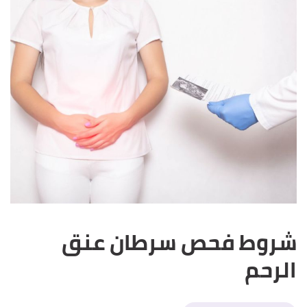
شروط فحص سرطان عنق
الرحم