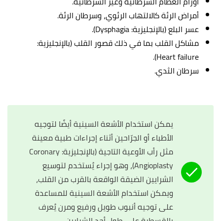
أورام العظام السرطانية وغير السرطانية.
أمراض الرئة كالالتهاب الرئوي، وسرطان الرئة.
عسر البلع (بالإنجليزية: Dysphagia).
مشاكل القلب بما في ذلك قصور القلب (بالإنجليزية:
Heart failure).
سرطان الثدي.
يمكن استخدام الأشعة السينية أيضًا لتوجيه
الأطباء أو الجرّاحين أثناء إجراءات طبية معينة
مثل رأب الأوعية التاجية (بالإنجليزية: Coronary
Angioplasty)، وهو إجراء يُستخدم لتوسيع
الشرايين الضيقة الواقعة بالقرب من القلب،
ويمكن استخدام الأشعة السينية للمساعدة
على توجيه أنبوب طويل ورفيع ومرن يُعرف
بالقسطرة على طول أحد الشرايين.