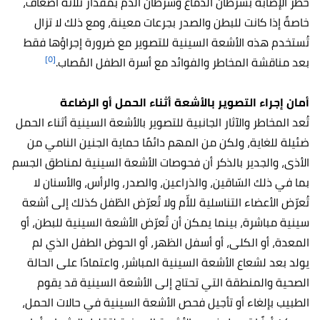
خطر الإصابة بسرطان الدماغ وسرطان الدم بمقدار ثلاثة أضعاف،
خاصةً إذا كانت للبطن والصدر بجرعات معينة، ومع ذلك لا تزال
تُستخدم هذه الأشعة السينية للتصوير مع ضرورة إجراؤها فقط
[٥]
بعد مناقشة المخاطر والفوائد مع أسرة الطفل المُصاب.
أمان إجراء التصوير بالأشعة أثناء الحمل أو الرضاعة
تُعد المخاطر والآثار الجانبية للتصوير بالأشعة السينية أثناء الحمل
ضئيلة للغاية، ولكن من المهم دائمًا حماية الجنين النامي من
الأذى، والجدير بالذكر أن فحوصات الأشعة السينية لمناطق الجسم
بما في ذلك السّاقين، والذراعين، والصدر، والرأس، والأسنان لا
تُعرّض الأعضاء التناسلية للأّم ولا تُعرّض الطّفل كذلك إلى أشعة
سينية مباشرة، بينما يمكن أن تُعرّض الأشعة السينية للبطن، أو
المعدة، أو الكلى، أو أسفل الظهر، أو الحوض الطفل الذي لم
يولد بعد لشعاع الأشعة السينية المباشر، واعتمادًا على الحالة
الصحية والمنطقة التي تحتاج إلى الأشعة السينية قد يقوم
الطبيب بإلغاء أو تأجيل فحص الأشعة السينية في حالات الحمل،