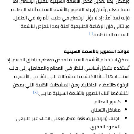
ويمكن أيضًا تعديل فحص الأشعة السينية لتقليل الإشعاع، أما
فيما يتعلق بأمان إجراء التصوير بالأشعة السينية أثناء الرضاعة
فإنه يُعدّ آمنًا؛ إذ لا يؤثر الإشعاع في حليب الأم ولا في الطفل،
وبالتالي فإن الرضاعة الطبيعية آمنة بعد التعرّض للأشعة
[٦]
السينية المنتظمة.
فوائد التصوير بالأشعة السينية
يمكن استخدام الأشعة السينية لفحص معظم مناطق الجسم؛ إذ
تُستخدم بشكل أساسي للنظر في العظام والمفاصل، إلى جانب
استخدامها أحيانًا لاكتشاف المشكلات التي تؤثر في الأنسجة
الرخوة كالأعضاء الداخلية، ومن ا
لمشكلات الطّبية التي يمكن
[٧]
اكتشافها أثناء التصوير بالأشعة السينية ما يلي:
كسور العظام.
مشاكل الأسنان.
الجنف (بالإنجليزية: Scoliosis)، ويعني انحناء غير طبيعي
للعمود الفقري.