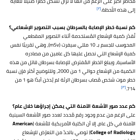
مخاطر أكبر على الرغم من أنها لا تزال تُشكّل خطرًا ضئيلًا للغاية
[٢]
إلى هذه اللّحظة.
كم نسبة خطر الإصابة بالسرطان بسبب التصوير الإشعاعي؟
تُقدّر كمية الإشعاع المُستخدمة أثناء التصوير المقطعي
المحوسب للجسم بـ 10 مللي سيفرت (mSv)، وهي تقريبًا نفس
كمية الإشعاع التي نحصل عليها كل عامين من مصادره
الأساسية، ويبلغ الخطر المُفترض للإصابة بسرطان قاتل من هذه
الكمية من الإشعاع حوالي 1 من 2000، وللتوضيح أكثر فإن نسبة
خطر موت شخص مُصاب بسرطان الرئة لم يُدخن أبدًا هو 1 من
[٣]
714.
كم عدد صور الأشعة الآمنة التي يمكن إجراؤها خلال عام؟
على الرغم من عدم وجود رقم مُحدد لعدد صور الأشعة السينية
الآمنة في كل عام، إلا أن الكلية الأمريكية للأشعة (
American
College of Radiology
) توصي بالحدّ من التعرّض للإشعاع