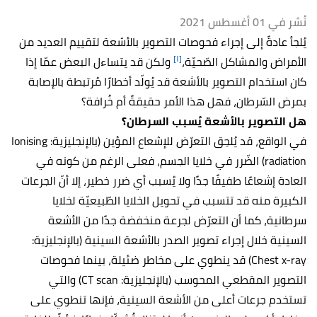
نُشر في 01 أغسطس 2021
يُلجأ عادةً إلى إجراء فحوصات التصوير بالأشعة لتقييم العديد من
[١]
الأمراض والمشاكل الصّحيّة،
ولكن قد يتساءل البعض عمّا إذا
كان استخدام التصوير بالأشعة قد يُولّد أخطارًا مُرتبطة بالإصابة
بمرض السّرطان، فهل هذا الأمر حقيقةً أم خُرافة؟
هل التصوير بالأشعة يُسبب السرطان؟
في الواقع، قد يُلحِق التعرّض للإشعاع المؤين (بالإنجليزية: Ionising
radiation) الضّرر في خلايا الجسم، فعلى الرغم من كونه في
العادة إشعاعًا طفيفًا جدًا ولا يُسبب أي ضرر خطير، إلا أنّ الجرعات
الكبيرة منه قد تتسبب في تحويل الخلايا الطّبيعيّة لخلايا
سرطانية، كما أن التعرّض لجرعة منخفضة جدًا من الأشعة
السينية خلال إجراء تصوير الصدر بالأشعة السينية (بالإنجليزية:
Chest x-ray) قد ينطوي على مخاطر ضئيلة، بينما فحوصات
التصوير المقطعي المحوسب (بالإنجليزية: CT scan) والتي
تستخدم جرعات أعلى من الأشعة السينية، فإنها تنطوي على