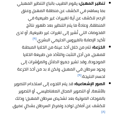
تنظير المهبل:
يقوم الطبيب باتباع التنظير المهبلي
بما يساهم في الكشف عن منطقة المهبل وعنق
الرحم للكشف عن أية تغييرات غير طبيعية في
المنطقة، وعادةً ما يتم التنظير بعد ظهور نتائج
الفحوصات التي تُشير إلى تغيرات غير طبيعية، أو لدى
[٩]
تأكيد الإصابة بالفيروس الحليمي البشري.
الخزعة:
تتم من خلال أخذ عينة من الخلايا المبطنة
للمهبل، من أجل التثبت والتأكد من طبيعة الخلايا
الموجودة، وقد تشير جميع الدلائل والمؤشرات إلى
وجود سرطان في المهبل، ولكن لا بد من أخذ الخزعة
[٩]
لحسم النتيجة.
الصور الإشعاعية:
قد يتم اللجوء إلى استخدام التصوير
بالأشعة، أو التصوير المجال المغناطيسي، أو التصوير
بالموجات الصوتية بعد تشخيص سرطان المهبل؛ وذلك
للكشف عن أماكن تواجد وتمركز السرطان بشكلٍ عميق.
[٨]