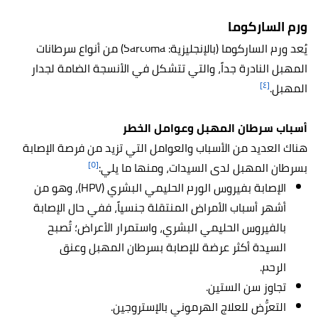
ورم الساركوما
يُعد ورم الساركوما (بالإنجليزية: Sarcoma) من أنواع سرطانات
المهبل النادرة جداً، والتي تتشكل في الأنسجة الضامة لجدار
[٤]
المهبل.
أسباب سرطان المهبل وعوامل الخطر
هناك العديد من الأسباب والعوامل التي تزيد من فرصة الإصابة
[٥]
بسرطان المهبل لدى السيدات، ومنها ما يلي:
الإصابة بفيروس الورم الحليمي البشري (HPV)، وهو من
أشهر أسباب الأمراض المنتقلة جنسياً، ففي حال الإصابة
بالفيروس الحليمي البشري، واستمرار الأعراض؛ تُصبح
السيدة أكثر عرضة للإصابة بسرطان المهبل وعنق
الرحم.
تجاوز سن الستين.
التعرُّض للعلاج الهرموني بالإستروجين.