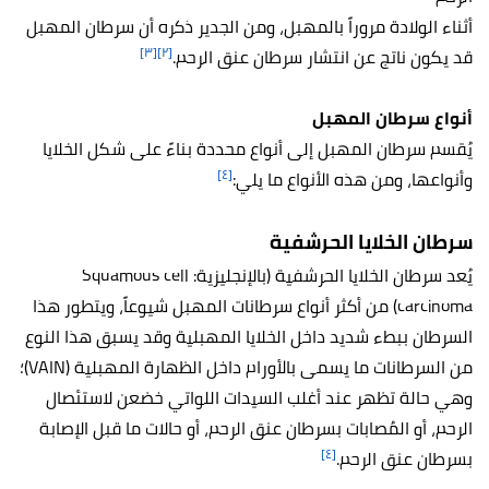
أثناء الولادة مروراً بالمهبل، ومن الجدير ذكره أن سرطان المهبل
[٣]
[٢]
قد يكون ناتج عن انتشار سرطان عنق الرحم.
أنواع سرطان المهبل
يُقسم سرطان المهبل إلى أنواع محددة بناءً على شكل الخلايا
[٤]
وأنواعها، ومن هذه الأنواع ما يلي:
سرطان الخلايا الحرشفية
يُعد سرطان الخلايا الحرشفية (بالإنجليزية: Squamous cell
carcinoma) من أكثر أنواع سرطانات المهبل شيوعاً، ويتطور هذا
السرطان ببطء شديد داخل الخلايا المهبلية وقد يسبق هذا النوع
من السرطانات ما يسمى بالأورام داخل الظهارة المهبلية (VAIN)؛
وهي حالة تظهر عند أغلب السيدات اللواتي خضعن لاستئصال
الرحم، أو المُصابات بسرطان عنق الرحم، أو حالات ما قبل الإصابة
[٤]
بسرطان عنق الرحم.