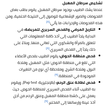
تشخيص سرطان المهبل
عندما يشك الطبيب بوجود سرطان المهبل، يقوم بطلب بعض
الفحوصات والصور الإشعاعية للوصول إلى النتيجة الحتمية، ومن
[٨]
هذه الفحوصات والإجراءات ما يأتي:
التاريخ المرضي والفحص السريري للمريضة:
في
البداية يلجأ الطبيب إلى أخذ كافة المعلومات التي
تتعلق بالمرأة والشكوى التي تعاني منها، وبناءً على
[٨]
ذلك يلجأ إلى الفحص السريري.
فحص منطقة الحوض:
يقوم الطبيب بفحص الأعضاء
التي تقع في منطقة الحوض؛ مثل: المهبل، وفتحة
البول، وفتحة الشرج، وملاحظة أي نوع من التغيرات
[٩]
الموجودة في المنطقة.
فحص لطاخة عنق الرحم:
(بالإنجليزية: Pap test)، ويقوم
به الطبيب أثناء الفحص السريري لمنطقة الحوض، حيث
يعمل على كشط منطقة المهبل وعنق الرحم من أجل
[٩]
أخذ عينة وإرسالها إلى المختبر.