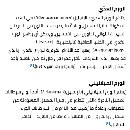
الورم الغدّي
يظهر الورم الغديّ (بالإنجليزية: Adenocarcinoma) في الغدد
المكونة لخلايا المهبل، وعادةً ما يصيب هذا النوع من السرطان
السيدات اللواتي تجاوزن سن الخمسين، ويمكن أن يظهر الورم
الغدي في الخلايا الصافية (بالإنجليزية: Clear-cell
adenocarcinoma)؛ وهو أحد الأنواع الفرعية للورم الغديّ، والذي
قد يظهر لدى السيدات الأقل عمراً في حال تعرضن للعلاج بأحد
[٤]
أشكال هرمون الإستروجين (بالإنجليزية: Estrogen)
.
الورم الميلانيني
يُعتبر الورم الميلانيني (بالإنجليزية: Melanoma) أحد أنواع سرطانات
المهبل النادرة والتي تتطور في خلايا المهبل المسؤولة عن
التصبغات، وعادةً ما يُصيب هذا النوع من السرطانات الجزء
السفلي والخارجي من المهبل، عوضاً عن الهيكل الداخلي
[٤]
للمهبل.