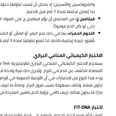
والنابروكسين، والأسبرين؛ إذ يمكن أن يُسبب تناولها حدوث
لذا يُفضل تجنّبها لمدة 7 أيام قبل الاختبار.
فيتامين ج:
من المحتمل أن يؤثر فيتامين ج على المواد ال
حتى لو كان الدم موجودًا.
اللحوم الحمراء:
بما في ذلك لحم البقر، أو الضأن، أو الك
ظُهور نتيجة إيجابية كاذبة، لذا يُمنع تناولها لمدة 3 أيام قبل الاختبار.
الاختبار الكيميائي المناعي البرازي
المضادة للكشف عن الدم في البراز، ويُجرى ذلك مرة واحدة 
وراء هذا النوع من الاختبارات في أن الأوعية الدموية في أورام 
تكون هشة، وتتلف بسهولة بسبب مرور البراز، وعادةً ما تنزف ال
نادرًا ما يكون هنالك نزيف كافي لرؤية الدم بالعين المجردة في 
اختبار FIT-DNA