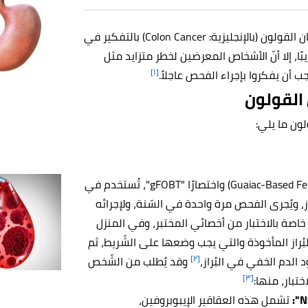
ينصح الأطباء الأشخاص المعرضين لخطر متوسّط للإصابة بسرطان القولون (بالإنجليزية: Colon Cancer) بالتفكير في
وصاتٍ للكشف عن سرطان القولون في سن الـ 50 تقريبًا، إلا أنّ الأشخاص المعرضين لخطر متزايد مثل
[١]
ب أن يفكروا بإجراء الفحص عاجلاً.
 القولون
لون ما يلي:
اختبار الدم الخفي في البراز (بالإنجليزية: Guaiac-Based Fecal Occult Blood Test) واختصارًا "gFOBT"، تُستخدم في
ز، ويُجرى الفحص مرة واحدة في السّنة، ولإجرائه
صة بالاختبار من أخصائي المختبر، وفي المنزل
البُراز المأخوذة والتي يجب وضعها على الشّريط، ثم
[٢]
 الدم الخفي في البُراز،
وقد يُطلب من الشّخص
[٣]
تبار، منها:
تشمل هذه العقاقير الإيبوبروفين،