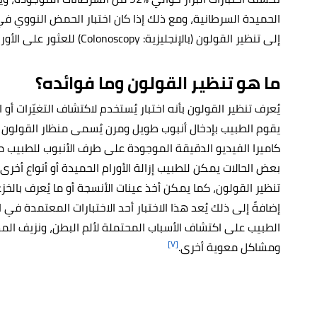
الحميدة السرطانية، ومع ذلك إذا كان اختبار الحمض النووي في ال
إلى تنظير القولون (بالإنجليزية: Colonoscopy) للعثور على الأورام ما قبل السرطانية أو السرطانية وإزالتها.
ما هو تنظير القولون وما فوائده؟
يُعرف تنظير القولون بأنه اختبار يُستخدم لاكتشاف التغيّرات أ
كاميرا الفيديو الدقيقة الموجودة على طرف الأنبوب للطبيب 
بعض الحالات يمكن للطبيب إزالة الأورام الحميدة أو أنواع أخرى
تنظير القولون، كما يمكن أخذ عينات الأنسجة أو ما يُعرف بالخزعا
إضافةً إلى ذلك يُعد هذا الاختبار أحد الاختبارات المعتمدة في
الطبيب على اكتشاف الأسباب المحتملة لألم البطن، ونزيف الم
[٧]
ومشاكل معوية أخرى.