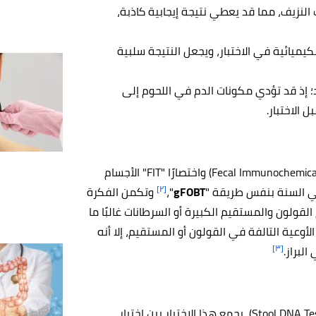
 النزيف، مما قد يعطي نتيجة إيجابية كاذبة،
كيميائية في الاختبار، ويجعل النتيجة سلبية
بد؛ إذ قد تؤدي مكونات الدم في اللحوم إلى
يستخدِم الاختبار الكيميائي المناعي البرازي (بالإنجليزية: Fecal Immunochemical Test) واختصارًا "FIT" الأجسام
[٢]
في السنة بنفس طريقة "
gFOBT
"،
وتكمن الفكرة
القولون والمستقيم الكبيرة أو السرطانات غالبًا ما
أوعية التالفة في القولون أو المستقيم، إلا أنه
[٣]
البراز.
يُعرف أيضًا باسم اختبار الحمض النووي في البراز (بالإنجليزية: Stool DNA Test)، يجمع هذا الاختبار بين اختبار