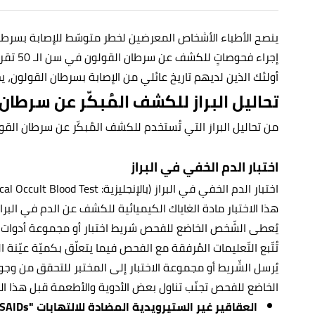
إجراء فح
أولئك الذين لديهم تاريخ عائلي من الإصابة بسرطان القولون، يج
تحاليل البراز للكشف المُبكّر عن سرطان
من تحاليل البراز التي تُستخدم للكشف المُبكّر عن سرطان القو
اختبار الدم الخفي في البراز
هذا الاختبار مادة الغاياك الكيميائية للكشف عن الدم في البرا
يُعطى الشّخص الخاضع للفحص شريط اختبار أو مجموعة أدوات خا
تُتّبع التّعليمات المُرفقة مع الفحص فيما يتعلّق بكميّة عيّنة 
يُرسل الشّريط أو مجموعة الاختبار إلى المختبر للتحقق من وجود
الخاضع للفحص تجنّب تناول بعض الأدوية والأطعمة قبل هذا الاخ
العقاقير غير الستيرويدية المضادة للالتهابات "NSAIDs":