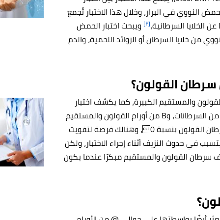
لحمض النووي في البراز، وخلال هذا الاختبار تُجمع
[٢]
ا عن الخلايا السرطانية،
ويبحث اختبار الحمض
ي من خلايا السرطان أو الزوائد اللحمية، والدم
 سرطان القولون؟
ت القولون، و0 من أورام القولون والمستقيم الكبيرة، كما يكشف اختبار
" وهو أحد اختبارات الحمض النووي في البراز %92 من السرطانات، وB من أورام القولون والمستقيم
ومع الأسف لا يوجد اختبار براز دقيق للكشف عن سرطان القولون بنسبة 0، وهنالك فرصة لتفويت
سبب في حدوث النزيف أثناء إجراء الاختبار، ولكن
اف سرطان القولون والمستقيم مبكرًا عندما يكون
لون؟
طانات الموجودة، ويُعثر أيضًا بواسطتها على حوالي @ من الأورام