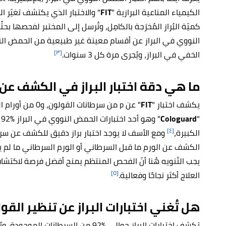
الكيمياء المناعية البرازية "
FIT
" والاختبار الذي يكتشف تغيّر ا
كميّة البُراز المُخرَجة بالكامِل، وتُرسل إلى المختبر لفحصها بحثً
النووي في البراز عن أقسام معينة غير طبيعية من الحمض النوو
[٣]
الخفي في البراز، ويُجرى مرة كل 3 سنوات.
ما هي دقة اختبار البراز في الكشف عن
يكشف اختبار "
FIT
" عن p من سرطانا
Cologuard
"
[٤]
الكبيرة،
الكشف عن الورم ما قبل السرطاني أو الورم السرطاني ما لم يت
يجب التّنويه هُنا أنّ الفحص المنتظم يمنح أفضل فرصة لاكتش
[٥]
العلاج أكثر نجاحًا وفعالية.
هل تُغني اختبارات البراز عن تنظير القو
تكشف اختبارات البراز حوالي %92 من السر