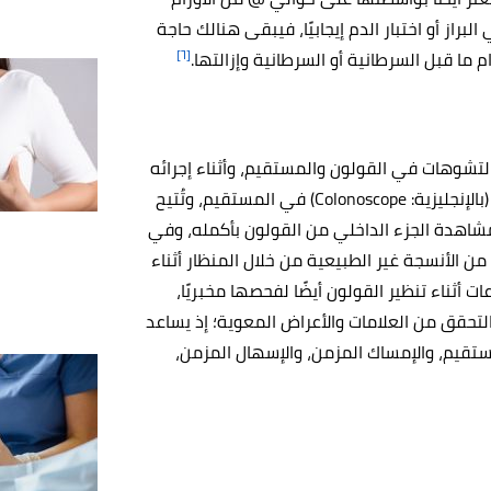
براز أو اختبار الدم إيجابيًا، فيبقى هنالك حاجة
[٦]
و التشوهات في القولون والمستقيم، وأثناء إجرائه
يقوم الطبيب بإدخال أنبوب طويل ومرن يُسمى منظار القولون (بالإنجليزية: Colonoscope) في المستقيم، وتُتيح
مشاهدة الجزء الداخلي من القولون بأكمله، وفي
 من الأنسجة غير الطبيعية من خلال المنظار أثناء
ت أثناء تنظير القولون أيضًا لفحصها مخبريًا،
 التحقق من العلامات والأعراض المعوية؛ إذ يساعد
ستقيم، والإمساك المزمن، والإسهال المزمن،