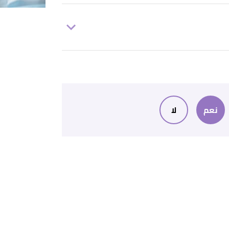
نعم
لا
,
can
,
gas
,
m