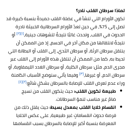
لماذا سرطان القلب نادر؟
تكون الأورام التي تنشأ في عضلة القلب حميدةً بنسبة كبيرة قد
تصل إلى 75%، في حين تعدّ الأورام السرطانية الخبيثة نادرة
[٢]
[١]
الحدوث في القلب، وتحدث غالبًا نتيجةً لتشوهات جينية،
أو
نتيجةً لانتقالها من مكان آخر في الجسم، إذ من الممكن أن
ينتقل سرطان الرئة، أو سرطان الثدي، إلى القلب أو البطانة التي
تحيط به، كما من الممكن أن تنتقل هذه الأورام إلى القلب عبر
مجرى الدم، مثل: سرطان الكلية، أو سرطان الغدد الليمفاوية، أو
[٣]
سرطان الدم، أو غيرها،
وفيما يأتي سنوضح الأسباب الكامنة
[٤]
[٢]
وراء عدم تعرض القلب للإصابة بالسرطان بشكلٍ شائع:
طبيعة تكوين القلب:
حيث يتكون القلب من نسيج
ضامّ غير مناسب لنموّ السرطانات.
انقسام خلايا القلب بمعدل بسيط:
حيث يقلل ذلك من
فرصة حدوث انقساماتٍ غير طبيعية، على عكس الخلايا
المعرضة بنسبة أكبر للإصابة بالسرطان بسبب انقسامها