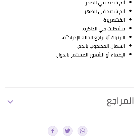
ألم شديد في الصدر.
ألم شديد في الظهر.
القشعريرة.
مشكلات في الذاكرة.
الارتباك أو تراجع الحالة الإدراكيّة.
السعال المصحوب بالدم.
الإغماء أو الشعور المستمر بالدوار.
المراجع
"Matters of the Heart: Why Are Cardiac Tumors So
↑
Rare?"
,
NIH
, Retrieved 26/7/2021. Edited.