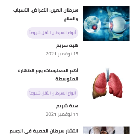
Retrieved 8/9/2021. Edited.
سرطان العين: الأعراض، الأسباب
,
cancerresearchuk
,
"What is myeloma?"
↑
والعلاج
25/3/2020, Retrieved 8/9/2021. Edited.
أنواع السرطان الأقل شيوعاً
أ
ب
,
cancer
, Retrieved 8/9/2021.
"Lymphoma"
^
Edited.
هبة شريم
15 نوفمبر 2021
,
clevelandclinic
, 19/11/2019,
"Leukemia"
↑
Retrieved 8/9/2021. Edited.
أهم المعلومات: ورم الظهارة
المتوسطة
,
"Blood and Bone Marrow Cancer Basics"
↑
hopkinsmedicine
, Retrieved 8/9/2021. Edited.
أنواع السرطان الأقل شيوعاً
,
mskcc
, Retrieved 8/9/2021.
"Types of Leukemia"
↑
هبة شريم
Edited.
11 نوفمبر 2021
أ
ب
ت
ث
ج
ح
خ
د
ذ
ر
,
"Bone marrow cancers"
^
topdoctors
, Retrieved 8/9/2021. Edited.
انتشار سرطان الخصية في الجسم