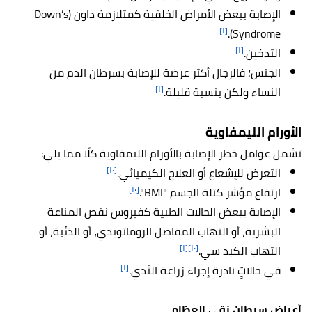
الإصابة ببعض الأمراض الخلقية كمتلازمة داون (Down’s
[١]
Syndrome).
[١]
التدخين.
الجنس؛ فالرجال أكثر عرضة للإصابة بسرطان الدم من
[١]
النساء ولكن بنسبة قليلة.
الأورام الليمفاوية
تشمل عوامل خطر الإصابة بالأورام الليمفاوية كلًا مما يلي:
[١٠]
التعرض للإشعاع أو العلاج الكيميائي.
[١٠]
ارتفاع مؤشر كتلة الجسم "BMI".
الإصابة ببعض الحالات الطبية كفيروس نقص المناعة
البشرية، أو التهاب المفاصل الروماتويدي، أو الذئبة، أو
[١]
[١٠]
التهاب الكبد سي.
[١]
في حالاتٍ نادرة إجراء زراعة الثدي.
أعراض سرطان نقي العظام