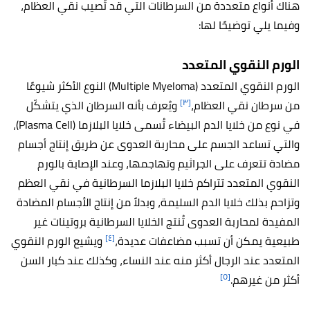
هناك أنواع متعددة من السرطانات التي قد تُصيب نقي العظام،
وفيما يلي توضيحًا لها:
الورم النقوي المتعدد
الورم النقوي المتعدد (Multiple Myeloma) النوع الأكثر شيوعًا
[٣]
من سرطان نقي العظام،
ويُعرف بأنه السرطان الذي يتشكّل
في نوع من خلايا الدم البيضاء تُسمى خلايا البلازما (Plasma Cell)،
والتي تساعد الجسم على محاربة العدوى عن طريق إنتاج أجسام
مضادة تتعرف على الجراثيم وتهاجمها، وعند الإصابة بالورم
النقوي المتعدد تتراكم
خلايا البلازما السرطانية في نقي العظم
وتزاحم بذلك خلايا الدم السليمة، وبدلاً من إنتاج الأجسام المضادة
المفيدة لمحاربة العدوى تُنتج الخلايا السرطانية بروتينات غير
[٤]
طبيعية يمكن أن تسبب مضاعفات عديدة،
ويشيع الورم النقوي
المتعدد عند الرجال أكثر منه عند النساء، وكذلك عند كبار السن
[٥]
أكثر من غيرهم.