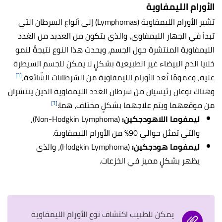
الأورام الليمفاوية
تشير الأورام الليمفاوية (Lymphomas) إلى أنواع السرطان التي
تبدأ في الجهاز الليمفاوي، والذي يتكون من العديد من الغدد
الليمفاوية المنتشرة حول الجسم، ويحدث هذا النوع نتيجةً لنمو
خلايا الدم البيضاء غير الطبيعية بشكلٍ لا يمكن للجسم السيطرة
[٦]
عليه، وعمومًا تُعد الأورام الليمفاوية من السّرطانات الشّائعة،
وهناك نوعان رئيسيان من سرطان الغدد الليمفاوية الذين ينتشران
[٦]
من موقعهما ويتم علاجهما بشكلٍ مختلف، هما:
ليمفوما اللاهودجكين:
(Non-Hodgkin Lymphoma)،
والتي تمثل حوالي 90% من الأورام الليمفاوية.
ليمفوما هودجكين:
(Hodgkin Lymphoma)، والذي
يظهر بشكلٍ مميز في الخزعات.
يمكن للطبيب اكتشاف نوع الأورام الليمفاوية