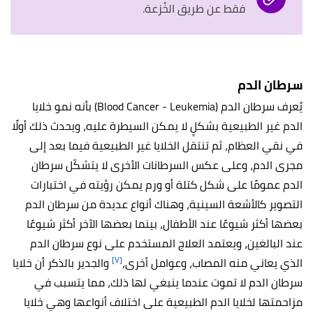
فقط عن طريق الخُزعة.
سرطان الدم
يُعرف سرطان الدم (Blood Cancer - Leukemia) بأنه نمو خلايا
الدم غير الطبيعية بشكلٍ لا يمكن السيطرة عليه، ويحدث ذلك أولًا
في نقي العظام، ثم تنتقل الخلايا غير الطبيعية فيما بعد إلى
مجرى الدم، وعلى عكس السرطانات الأخرى لا يتشكّل سرطان
الدم عمومًا على شكل كتلة أو ورم يمكن رؤيته في اختبارات
التصوير كالأشعة السينية، وهناك أنواع عديدة من سرطان الدم
بعضها أكثر شيوعًا عند الأطفال، بينما بعضها الآخر أكثر شيوعًا
عند البالغين، ويعتمد العلاج المستخدم على نوع سرطان الدم
[٧]
الذي يعاني منه المصاب، وعوامل أخرى،
والجدير بالذكر أن خلايا
سرطان الدم لا تموت عندما ينبغي لها ذلك، مما يتسبب في
مزاحمتها لخلايا الدم الطبيعية على اختلاف أنواعها وهي خلايا