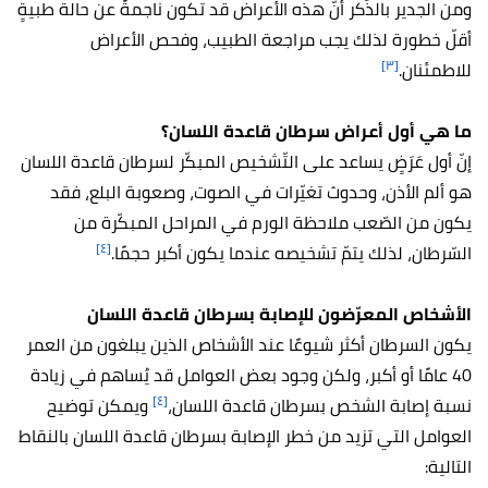
ومن الجدير بالذّكر أنّ هذه الأعراض قد تكون ناجمةً عن حالة طبيةٍ
أقلّ خطورة لذلك يجب مراجعة الطبيب، وفحص الأعراض
[٣]
للاطمئنان.
ما هي أول أعراض سرطان قاعدة اللسان؟
إنّ أول عَرَضٍ يساعد على التّشخيص المبكّر لسرطان قاعدة اللسان
هو ألم الأذن، وحدوث تغيّرات في الصوت، وصعوبة البلع، فقد
يكون من الصّعب ملاحظة الورم في المراحل المبكّرة من
[٤]
السّرطان، لذلك يتمّ تشخيصه عندما يكون أكبر حجمًا.
الأشخاص المعرّضون للإصابة بسرطان قاعدة اللسان
يكون السرطان أكثر شيوعًا عند الأشخاص الذين يبلغون من العمر
40 عامًا أو أكبر، ولكن وجود بعض العوامل قد يُساهم في زيادة
[٤]
نسبة إصابة الشخص بسرطان قاعدة اللسان،
ويمكن توضيح
العوامل التي تزيد من خطر الإصابة بسرطان قاعدة اللسان بالنقاط
التالية: