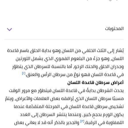
المحتويات
يُشار إلى الثلث الخلفي من اللسان وهو بداية الحلق باسم قاعدة
اللسان، وهو جزءٌ من البلعوم الفموي الذي يشمل اللوزتين
وجدران الحلق والحنك الرخو، أما بالنسبة للسرطان الذي يتطوّر
[١]
في قاعدة اللسان فهو نوعٌ من سرطان الرأس والعنق.
أعراض سرطان قاعدة اللسان
يحدث السّرطان بدايةً في قاعدة اللسان فيتطوّر مع مرور الوقت
مسببًا سرطان اللسان الذي يُرافقه بعض العلامات والأعراض، ويتمّ
تشخيص سرطان قاعدة اللسان في المرحلة المتقدّمة عندما
يكون الورم بحجمٍ كبير، وعندما ينتشر السرطان إلى الغدد
[٢]
اللمفاوية في الرقبة،
والجدير بالذكر أنه قد لا يعاني بعض