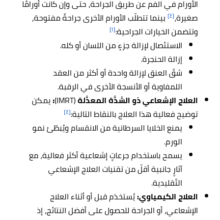
الأورام في الفم عن طريق الجراحة، حتى وإن كانت أورامًا
[٤]
صغيرة،
بينما تتطلّب الأورام الأخرى جراحةً مفتوحة،
[١]
وتتضمن الخيارات الجراحية:
الاستئصال لإزالة جزءٍ من اللسان أو كله.
إزالة الحنجرة.
شقّ العنق لإزالة واحدة أو أكثر من العقد
اللمفاوية أو الأنسجة الأخرى في الرقبة.
العلاج الإشعاعي ذو الشدَّة المعدَّلة
(IMRT)
:
يمكن
[٤]
توضيح فعالية هذا العلاج بالنقاط التالية:
يمنع الخلايا السرطانية من الانقسام ويُبطّئ نمو
الورم.
يسمح باستخدام جرعاتٍ إشعاعية أكثر فعالية، مع
آثارٍ جانبية أقلّ من تقنيات العلاج الإشعاعي
التّقليدية.
العلاج الكيمياوي:
يُستخدَم قبل أو أثناء العلاج
الإشعاعي، أو الجراحة للحصول على أفضل النتائج، إذ