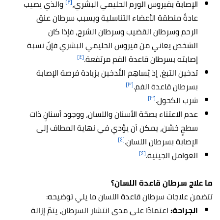
[٢]
الإصابة بفيروس الورم الحليمي البشري،
والذي يصيب
عادةً منطقة الأعضاء التناسلية ويسبب سرطان عنق
الرحم وسرطان القضيب وسرطان الشرج، فإذا كان
الشخص يعاني من فيروس الحليمي البشري فإنّ نسبة
[٤]
إصابته بسرطان قاعدة الفم مرتفعة.
تدخين التبغ، إذ يُساهِم التّدخين بزيادة فرصة الإصابة
[٣]
بسرطان قاعدة الفم.
[٣]
شرب الكحول.
عدم الاعتناء بصحّة الأسنان واللسان، ووجود أسنانٍ ذات
سطحٍ خشن، يمكن أن يؤدي في نهاية المطاف إلى
[٤]
الإصابة بسرطان اللسان.
[٤]
العوامل الجينية.
ما علاج سرطان قاعدة اللسان؟
تتضمن علاجات سرطان قاعدة اللسان ما يلي توضيحه:
الجراحة:
اعتمادًا على مدى انتشار السرطان، يتمّ إزالة