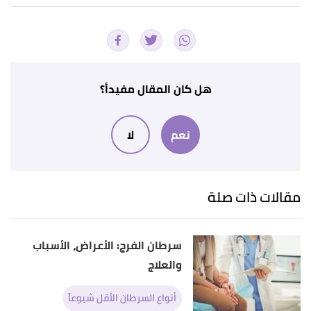
أ
ب
ت
ث
,
utswmed
,
"Base of Tongue Cancer"
^
Retrieved 31/7/2021. Edited.
أ
ب
,
mayoclinic
, Retrieved
"Tongue cancer"
^
31/7/2021. Edited.
هل كان المقال مفيداً؟
أ
ب
ت
ث
ج
,
"What is tongue cancer?"
^
نعم
لا
cancerresearchuk
, Retrieved 31/7/2021. Edited.
أ
ب
ت
ث
ج
ح
خ
د
,
cedars-sinai
,
"Tongue Cancer"
^
Retrieved 31/7/2021. Edited.
مقالات ذات صلة
سرطان الفرج: الأعراض، الأسباب
والعلاج
أنواع السرطان الأقل شيوعاً