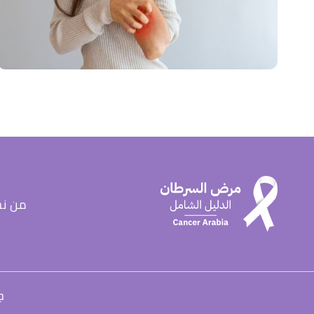
من ن
ج